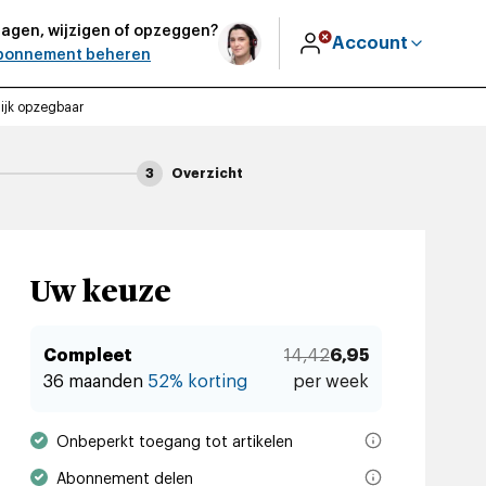
agen, wijzigen of opzeggen?
Account
bonnement beheren
ijk opzegbaar
3
Overzicht
Uw keuze
Compleet
14,42
6,95
36 maanden
52% korting
per week
Met een abonnement leest u via Trouw.nl en de nieuwsapp onbep
Onbeperkt toegang tot artikelen
U kunt uw abonnement delen met een extra persoon binnen uw hu
Abonnement delen