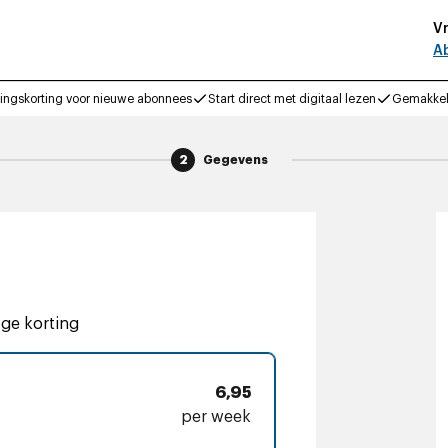
Vr
A
ingskorting voor nieuwe abonnees
Start direct met digitaal lezen
Gemakkel
2
Gegevens
oge korting
6,95
per week