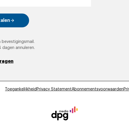
talen
 bevestigingsmail.
4 dagen annuleren.
vragen
Toegankelijkheid
Privacy Statement
Abonnementsvoorwaarden
Pri