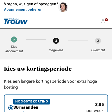
Vragen, wijzigen of opzeggen?
Abonnement beheren
2
3
Kies
Gegevens
Overzicht
abonnement
Kies uw kortingsperiode
Kies een langere kortingsperiode voor extra hoge
korting
HOOGSTE KORTING
3,95
36 maanden
per week