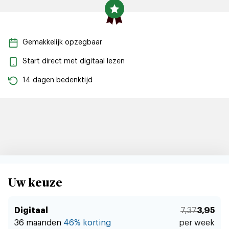
Gemakkelijk opzegbaar
Start direct met digitaal lezen
14 dagen bedenktijd
Digitaal
7.37
3,95
Uw keuze
36 maanden
46% korting
per week
Digitaal
7,37
3,95
36 maanden
46% korting
per week