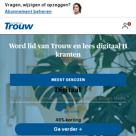
Vragen, wijzigen of opzeggen?
Abonnement beheren
Word lid van Trouw en lees digitaal 11
kranten
Met een abonnement leest u via T
U kunt uw abonnement delen met e
De digitale krant is een exacte ko
MEEST GEKOZEN
Digitaal
100% digitaal gemak + digitale krant en Uit Andere Media
,95
3
per week
46% korting
Ga verder