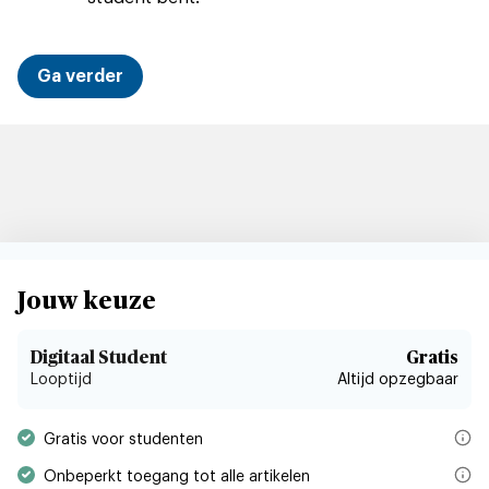
Ga verder
Digitaal Student
Gratis
Jouw keuze
Digitaal Student
Gratis
Looptijd
Altijd opzegbaar
Het studentenabonnement op Trouw is gratis voor alle studenten v
Gratis voor studenten
Met je gratis studentenabonnement lees je in de Trouw-nieuwsap
Onbeperkt toegang tot alle artikelen
Je gratis abonnement wordt in geen enkel geval stilzwijgend o