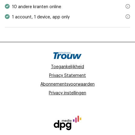
Met het gratis studentenabonnement op Trouw heb je online toega
10 andere kranten online
de Volkskrant
Met jouw abonnement heb je toegang tot de nieuwsapp van Trouw
1 account, 1 device, app only
Trouw
Het studentenabonnement is persoonsgebonden: je kunt dit abonn
Het Parool
het AD
BN DeStem
Brabants Dagblad
het ED
de Gelderlander
de PZC
Toegankelijkheid
de Stentor
Privacy Statement
Tubantia
Abonnementsvoorwaarden
Privacy instellingen