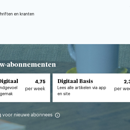
chriften en kranten
uw-abonnementen
igitaal
Digitaal Basis
4,75
2,
ndgevoel
Lees alle artikelen via app
per week
per we
l gemak
en site
ig voor nieuwe
abonnees