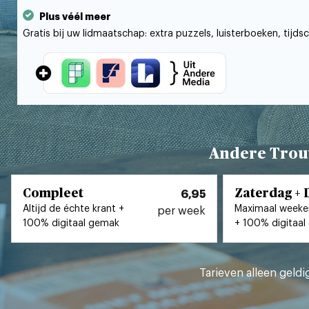
Plus véél meer
Gratis bij uw lidmaatschap: extra puzzels, luisterboeken, tijds
Andere Tro
Compleet
Zaterdag + D
6,95
Altijd de échte krant +
Maximaal weeke
per week
100% digitaal gemak
+ 100% digitaa
Tarieven
alleen geld