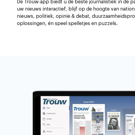
De Trouw-app biedt u de beste journalistiek in de p
uw nieuws interactief, blijf op de hoogte van nation
nieuws, politiek, opinie & debat, duurzaamheidspr
oplossingen, én speel spelletjes en puzzels.