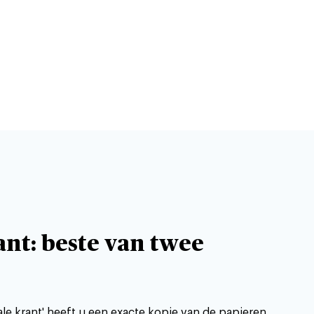
ant: beste van twee
le krant' heeft u een exacte kopie van de papieren