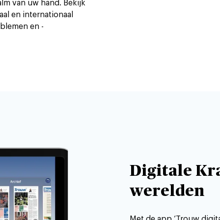
alm van uw hand. Bekijk
aal en internationaal
oblemen en -
Digitale Kr
werelden
Met de app ‘Trouw digita