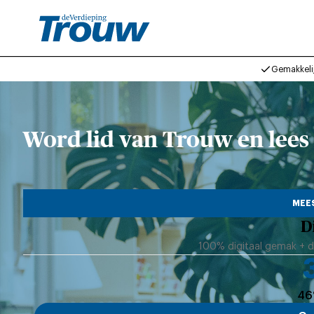
Gemakkeli
Word lid van Trouw en lees 
MEE
D
100% digitaal gemak + di
46