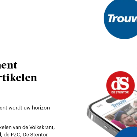
ment
rtikelen
ment wordt uw horizon
ikelen van de Volkskrant,
, de PZC, De Stentor,