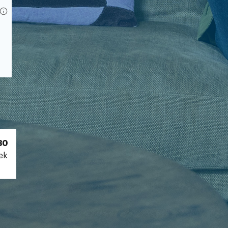
30
ek