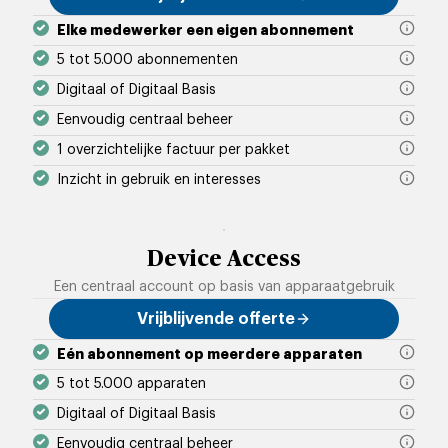
Elke medewerker heeft onbep
Elke medewerker een eigen abonnement
5 tot 5.000 abonnementen
Digitaal of Digitaal Basis
Eenvoudig centraal beheer
1 overzichtelijke factuur per pakket
Inzicht in gebruik en interesses
Eén abonnement en een niet-p
U heeft keuze uit pakketten van 
U heeft de keuze tussen de abonne
In de business portal voor centra
Gemak voorop: daarom geen losse
Met door ons gemaakte gebruikers
Device Access
Digitaal
Eindgebruikers verwijderen
Werkt u met Peppol? Dan werkt d
Inzien hoeveel eindgebruik
Elke medewerker heeft onbep
Een centraal account op basis van apparaatgebruik
Inzien welk(e) pakket(ten) 
Ook leest elke medewerker d
Vrijblijvende offerte
Daarnaast krijgt elke mede
Digitaal Basis
Eén abonnement op meerdere apparaten
Elke medewerker heeft onbep
5 tot 5.000 apparaten
Digitaal of Digitaal Basis
Eenvoudig centraal beheer